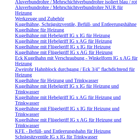
Aluverbundrohre / Mehrschichtverbundrohre isoliert blau / rot
Aluverbundrohre / Mehrschichtverbundrohre NUR für
Heizung
Werkzeuge und Zubehör
Kugelhähne, Schrägsitzventile, Befüll- und Entleerungshähne
Kugelhähne für Heizung
Kugelhähne mit Hebelgriff IG x IG für Heizung
Kugelhähne mit Hebelgriff IG x AG für Heizung
Kugelhähne mit Flügelgriff IG x IG für Heizung
Kugelhähne mit Flügelgriff IG x AG für Heizung
Eck Kugelhahn mit Verschraubung - Winkelform IG x AG für
Heizung
Zweirohr Hahnblock durchgang / Eck 3/4" flachdichtend für
Heizung
Kugelhähne für Heizung und Trinkwasser
Kugelhähne mit Hebelgriff IG x IG für Heizung und
Trinkwasser
Kugelhähne mit Hebelgriff IG x AG für Heizung und
Trinkwasser
Kugelhähne mit Flügelgriff IG x IG für Heizung und
Trinkwasser
Kugelhähne mit Flügelgriff IG x AG für Heizung und
Trinkwasser
KFE - Befüll- und Entleerungshahn für Heizung
Schrägsitzventile IG x IG für Trinkwasser