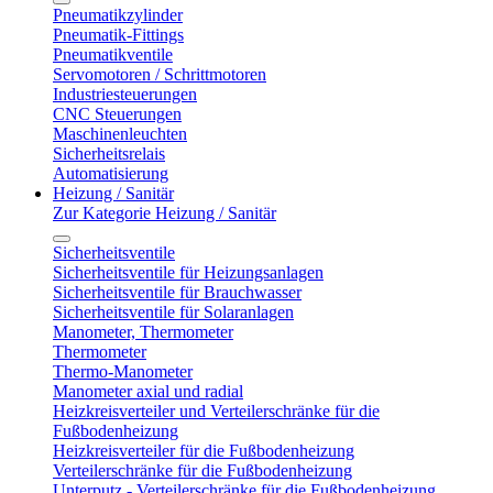
Pneumatikzylinder
Pneumatik-Fittings
Pneumatikventile
Servomotoren / Schrittmotoren
Industriesteuerungen
CNC Steuerungen
Maschinenleuchten
Sicherheitsrelais
Automatisierung
Heizung / Sanitär
Zur Kategorie Heizung / Sanitär
Sicherheitsventile
Sicherheitsventile für Heizungsanlagen
Sicherheitsventile für Brauchwasser
Sicherheitsventile für Solaranlagen
Manometer, Thermometer
Thermometer
Thermo-Manometer
Manometer axial und radial
Heizkreisverteiler und Verteilerschränke für die
Fußbodenheizung
Heizkreisverteiler für die Fußbodenheizung
Verteilerschränke für die Fußbodenheizung
Unterputz - Verteilerschränke für die Fußbodenheizung