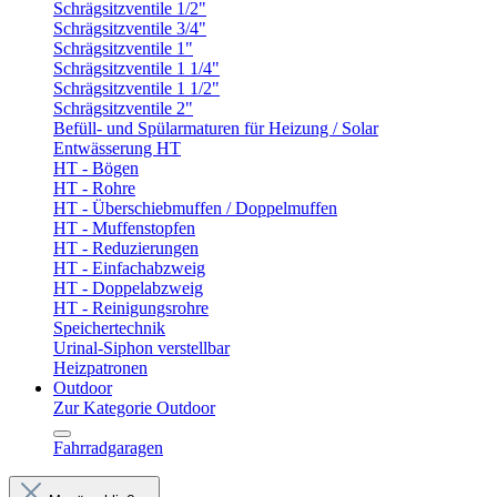
Schrägsitzventile 1/2"
Schrägsitzventile 3/4"
Schrägsitzventile 1"
Schrägsitzventile 1 1/4"
Schrägsitzventile 1 1/2"
Schrägsitzventile 2"
Befüll- und Spülarmaturen für Heizung / Solar
Entwässerung HT
HT - Bögen
HT - Rohre
HT - Überschiebmuffen / Doppelmuffen
HT - Muffenstopfen
HT - Reduzierungen
HT - Einfachabzweig
HT - Doppelabzweig
HT - Reinigungsrohre
Speichertechnik
Urinal-Siphon verstellbar
Heizpatronen
Outdoor
Zur Kategorie Outdoor
Fahrradgaragen