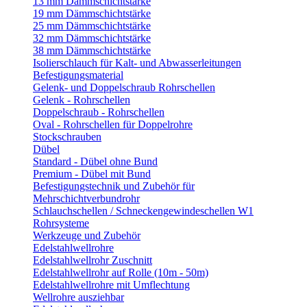
13 mm Dämmschichtstärke
19 mm Dämmschichtstärke
25 mm Dämmschichtstärke
32 mm Dämmschichtstärke
38 mm Dämmschichtstärke
Isolierschlauch für Kalt- und Abwasserleitungen
Befestigungsmaterial
Gelenk- und Doppelschraub Rohrschellen
Gelenk - Rohrschellen
Doppelschraub - Rohrschellen
Oval - Rohrschellen für Doppelrohre
Stockschrauben
Dübel
Standard - Dübel ohne Bund
Premium - Dübel mit Bund
Befestigungstechnik und Zubehör für
Mehrschichtverbundrohr
Schlauchschellen / Schneckengewindeschellen W1
Rohrsysteme
Werkzeuge und Zubehör
Edelstahlwellrohre
Edelstahlwellrohr Zuschnitt
Edelstahlwellrohr auf Rolle (10m - 50m)
Edelstahlwellrohre mit Umflechtung
Wellrohre ausziehbar