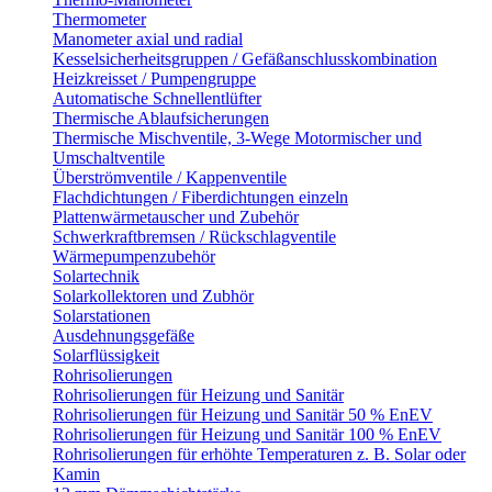
Thermometer
Manometer axial und radial
Kesselsicherheitsgruppen / Gefäßanschlusskombination
Heizkreisset / Pumpengruppe
Automatische Schnellentlüfter
Thermische Ablaufsicherungen
Thermische Mischventile, 3-Wege Motormischer und
Umschaltventile
Überströmventile / Kappenventile
Flachdichtungen / Fiberdichtungen einzeln
Plattenwärmetauscher und Zubehör
Schwerkraftbremsen / Rückschlagventile
Wärmepumpenzubehör
Solartechnik
Solarkollektoren und Zubhör
Solarstationen
Ausdehnungsgefäße
Solarflüssigkeit
Rohrisolierungen
Rohrisolierungen für Heizung und Sanitär
Rohrisolierungen für Heizung und Sanitär 50 % EnEV
Rohrisolierungen für Heizung und Sanitär 100 % EnEV
Rohrisolierungen für erhöhte Temperaturen z. B. Solar oder
Kamin