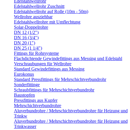
Edelstahlwellrohr
Edelstahlwellrohr Zuschnitt
Edelstahlwellrohr auf Rolle (10m - 50m)
Wellrohre ausziehbar
Edelstahlwellrohre mit Umflechtung
Solar-Doppelrohre
DN 12 (1/2")
DN 16 (3/4")
DN 20 (1")
DN 25 (1 1/4")
Fittings für Rohrsysteme
Flachdichtende Gewindefittings aus Messing und Edelstahl
Verschraubungen für Wellrohre
Standard Gewindefittings aus Messing
Eurokonus
Standard Pressfittings für Mehrschichtverbundrohr
Sonderfittinge
Schraubfittings für Mehrschichtverbundrohr
Baustopfen
Pressfittings aus Kupfer
Mehrschichtverbundrohre
Aluverbundrohre / Mehrschichtverbundrohre für Heizung und
Trinkw
Aluverbundrohre / Mehrschichtverbundrohre für Heizung und
Trinkwasser