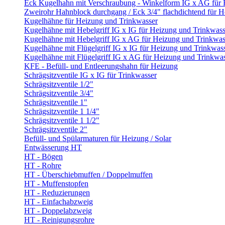
Eck Kugelhahn mit Verschraubung - Winkelform IG x AG für
Zweirohr Hahnblock durchgang / Eck 3/4" flachdichtend für 
Kugelhähne für Heizung und Trinkwasser
Kugelhähne mit Hebelgriff IG x IG für Heizung und Trinkwass
Kugelhähne mit Hebelgriff IG x AG für Heizung und Trinkwas
Kugelhähne mit Flügelgriff IG x IG für Heizung und Trinkwas
Kugelhähne mit Flügelgriff IG x AG für Heizung und Trinkwa
KFE - Befüll- und Entleerungshahn für Heizung
Schrägsitzventile IG x IG für Trinkwasser
Schrägsitzventile 1/2"
Schrägsitzventile 3/4"
Schrägsitzventile 1"
Schrägsitzventile 1 1/4"
Schrägsitzventile 1 1/2"
Schrägsitzventile 2"
Befüll- und Spülarmaturen für Heizung / Solar
Entwässerung HT
HT - Bögen
HT - Rohre
HT - Überschiebmuffen / Doppelmuffen
HT - Muffenstopfen
HT - Reduzierungen
HT - Einfachabzweig
HT - Doppelabzweig
HT - Reinigungsrohre