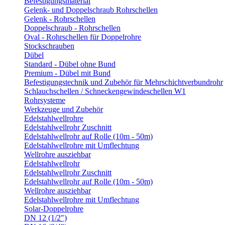
Befestigungsmaterial
Gelenk- und Doppelschraub Rohrschellen
Gelenk - Rohrschellen
Doppelschraub - Rohrschellen
Oval - Rohrschellen für Doppelrohre
Stockschrauben
Dübel
Standard - Dübel ohne Bund
Premium - Dübel mit Bund
Befestigungstechnik und Zubehör für Mehrschichtverbundrohr
Schlauchschellen / Schneckengewindeschellen W1
Rohrsysteme
Werkzeuge und Zubehör
Edelstahlwellrohre
Edelstahlwellrohr Zuschnitt
Edelstahlwellrohr auf Rolle (10m - 50m)
Edelstahlwellrohre mit Umflechtung
Wellrohre ausziehbar
Edelstahlwellrohr
Edelstahlwellrohr Zuschnitt
Edelstahlwellrohr auf Rolle (10m - 50m)
Wellrohre ausziehbar
Edelstahlwellrohre mit Umflechtung
Solar-Doppelrohre
DN 12 (1/2")