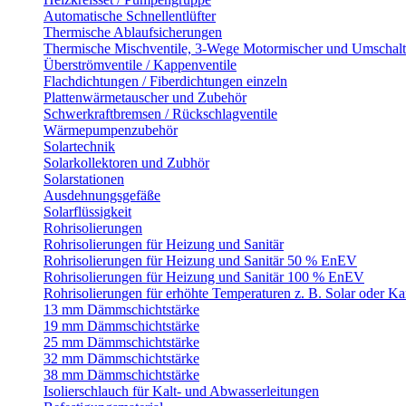
Automatische Schnellentlüfter
Thermische Ablaufsicherungen
Thermische Mischventile, 3-Wege Motormischer und Umschalt
Überströmventile / Kappenventile
Flachdichtungen / Fiberdichtungen einzeln
Plattenwärmetauscher und Zubehör
Schwerkraftbremsen / Rückschlagventile
Wärmepumpenzubehör
Solartechnik
Solarkollektoren und Zubhör
Solarstationen
Ausdehnungsgefäße
Solarflüssigkeit
Rohrisolierungen
Rohrisolierungen für Heizung und Sanitär
Rohrisolierungen für Heizung und Sanitär 50 % EnEV
Rohrisolierungen für Heizung und Sanitär 100 % EnEV
Rohrisolierungen für erhöhte Temperaturen z. B. Solar oder K
13 mm Dämmschichtstärke
19 mm Dämmschichtstärke
25 mm Dämmschichtstärke
32 mm Dämmschichtstärke
38 mm Dämmschichtstärke
Isolierschlauch für Kalt- und Abwasserleitungen