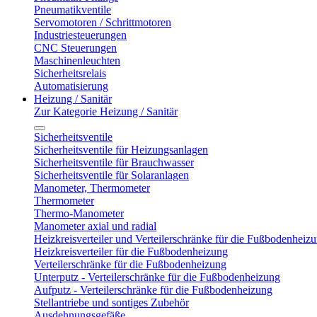
Pneumatikventile
Servomotoren / Schrittmotoren
Industriesteuerungen
CNC Steuerungen
Maschinenleuchten
Sicherheitsrelais
Automatisierung
Heizung / Sanitär
Zur Kategorie Heizung / Sanitär
Sicherheitsventile
Sicherheitsventile für Heizungsanlagen
Sicherheitsventile für Brauchwasser
Sicherheitsventile für Solaranlagen
Manometer, Thermometer
Thermometer
Thermo-Manometer
Manometer axial und radial
Heizkreisverteiler und Verteilerschränke für die Fußbodenheiz
Heizkreisverteiler für die Fußbodenheizung
Verteilerschränke für die Fußbodenheizung
Unterputz - Verteilerschränke für die Fußbodenheizung
Aufputz - Verteilerschränke für die Fußbodenheizung
Stellantriebe und sontiges Zubehör
Ausdehnungsgefäße