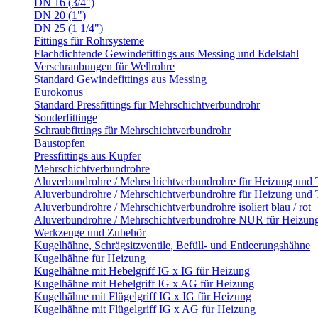
DN 16 (3/4")
DN 20 (1")
DN 25 (1 1/4")
Fittings für Rohrsysteme
Flachdichtende Gewindefittings aus Messing und Edelstahl
Verschraubungen für Wellrohre
Standard Gewindefittings aus Messing
Eurokonus
Standard Pressfittings für Mehrschichtverbundrohr
Sonderfittinge
Schraubfittings für Mehrschichtverbundrohr
Baustopfen
Pressfittings aus Kupfer
Mehrschichtverbundrohre
Aluverbundrohre / Mehrschichtverbundrohre für Heizung und
Aluverbundrohre / Mehrschichtverbundrohre für Heizung und 
Aluverbundrohre / Mehrschichtverbundrohre isoliert blau / rot
Aluverbundrohre / Mehrschichtverbundrohre NUR für Heizun
Werkzeuge und Zubehör
Kugelhähne, Schrägsitzventile, Befüll- und Entleerungshähne
Kugelhähne für Heizung
Kugelhähne mit Hebelgriff IG x IG für Heizung
Kugelhähne mit Hebelgriff IG x AG für Heizung
Kugelhähne mit Flügelgriff IG x IG für Heizung
Kugelhähne mit Flügelgriff IG x AG für Heizung