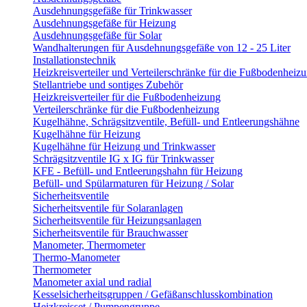
Ausdehnungsgefäße für Trinkwasser
Ausdehnungsgefäße für Heizung
Ausdehnungsgefäße für Solar
Wandhalterungen für Ausdehnungsgefäße von 12 - 25 Liter
Installationstechnik
Heizkreisverteiler und Verteilerschränke für die Fußbodenheiz
Stellantriebe und sontiges Zubehör
Heizkreisverteiler für die Fußbodenheizung
Verteilerschränke für die Fußbodenheizung
Kugelhähne, Schrägsitzventile, Befüll- und Entleerungshähne
Kugelhähne für Heizung
Kugelhähne für Heizung und Trinkwasser
Schrägsitzventile IG x IG für Trinkwasser
KFE - Befüll- und Entleerungshahn für Heizung
Befüll- und Spülarmaturen für Heizung / Solar
Sicherheitsventile
Sicherheitsventile für Solaranlagen
Sicherheitsventile für Heizungsanlagen
Sicherheitsventile für Brauchwasser
Manometer, Thermometer
Thermo-Manometer
Thermometer
Manometer axial und radial
Kesselsicherheitsgruppen / Gefäßanschlusskombination
Heizkreisset / Pumpengruppe