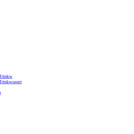
 Trinkw
Trinkwasser
g