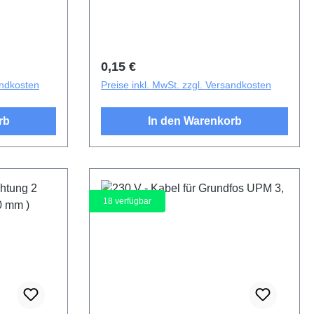
Regulärer Preis:
0,15 €
andkosten
Preise inkl. MwSt. zzgl. Versandkosten
rb
In den Warenkorb
18
verfügbar