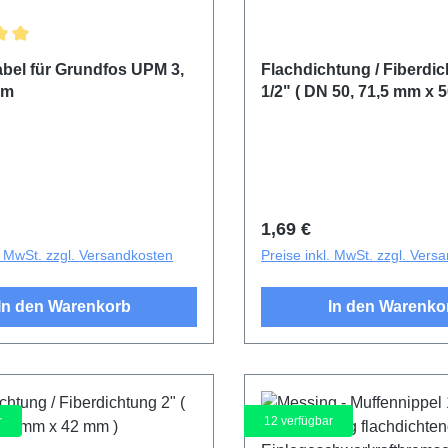
ittliche Bewertung von 5 von 5 Sternen
bel für Grundfos UPM 3,
Flachdichtung / Fiberdi
 m
1/2" ( DN 50, 71,5 mm x 
r Preis:
Regulärer Preis:
1,69 €
l. MwSt. zzgl. Versandkosten
Preise inkl. MwSt. zzgl. Vers
In den Warenkorb
In den Warenko
r
12
verfügbar