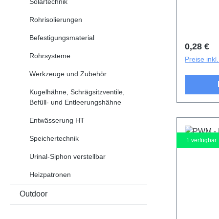
Solartechnik
Rohrisolierungen
Befestigungsmaterial
Reguläre
0,28 €
Rohrsysteme
Preise ink
Werkzeuge und Zubehör
Kugelhähne, Schrägsitzventile,
Befüll- und Entleerungshähne
Entwässerung HT
Speichertechnik
1
verfügbar
Urinal-Siphon verstellbar
Heizpatronen
Outdoor