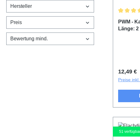
Hersteller
Durchschn
PWM - Ka
Preis
Länge: 2
Bewertung mind.
Reguläre
12,49 €
Preise ink
51
verfügba