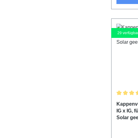
29
verfügba
Durchschn
Kappenve
IG x IG,
Solar ge