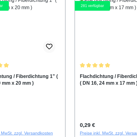
ar
281
verfügbar
ittliche Bewertung von 5 von 5 Sternen
Durchschnittliche Bewertu
tung / Fiberdichtung 1" (
Flachdichtung / Fiberdic
0 mm x 20 mm )
( DN 16, 24 mm x 17 mm 
r Preis:
Regulärer Preis:
0,29 €
l. MwSt. zzgl. Versandkosten
Preise inkl. MwSt. zzgl. Vers