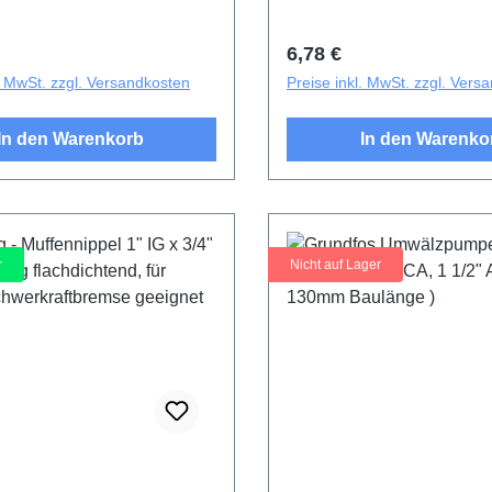
r Preis:
Regulärer Preis:
6,78 €
l. MwSt. zzgl. Versandkosten
Preise inkl. MwSt. zzgl. Vers
In den Warenkorb
In den Warenko
r
Nicht auf Lager