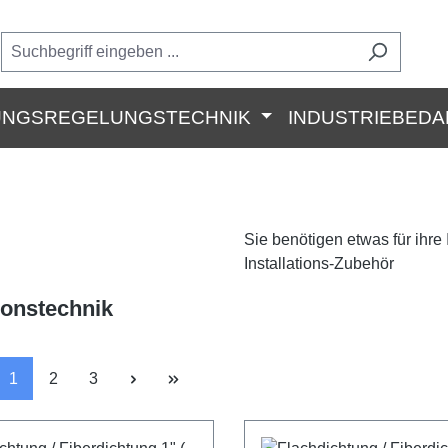
UNGSREGELUNGSTECHNIK
INDUSTRIEBEDA
Sie benötigen etwas für ihre
Installations-Zubehör
tionstechnik
Seite
Seite
Seite
1
2
3