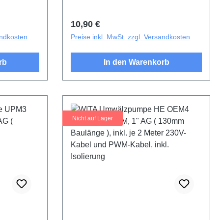
Regulärer Preis:
10,90 €
andkosten
Preise inkl. MwSt. zzgl. Versandkosten
rb
In den Warenkorb
Nicht auf Lager