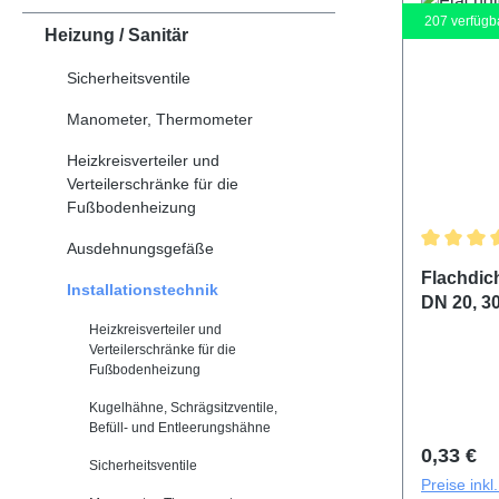
207
verfügb
Heizung / Sanitär
Sicherheitsventile
Manometer, Thermometer
Heizkreisverteiler und
Verteilerschränke für die
Fußbodenheizung
Ausdehnungsgefäße
Durchschn
Flachdich
Installationstechnik
DN 20, 3
Heizkreisverteiler und
Verteilerschränke für die
Fußbodenheizung
Kugelhähne, Schrägsitzventile,
Befüll- und Entleerungshähne
Reguläre
0,33 €
Sicherheitsventile
Preise ink