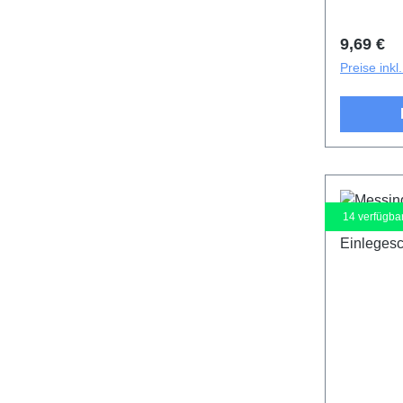
Reguläre
9,69 €
Preise ink
14
verfügba