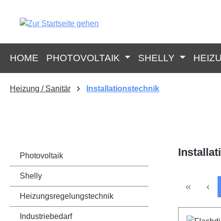
springen
Zur Hauptnavigation springen
HOME
PHOTOVOLTAIK
SHELLY
HEIZ
Heizung / Sanitär
Installationstechnik
Installa
Photovoltaik
Shelly
Heizungsregelungstechnik
Industriebedarf