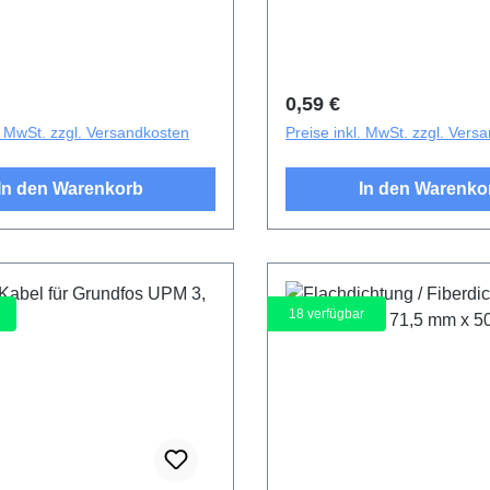
r Preis:
Regulärer Preis:
0,59 €
l. MwSt. zzgl. Versandkosten
Preise inkl. MwSt. zzgl. Vers
In den Warenkorb
In den Warenko
18
verfügbar