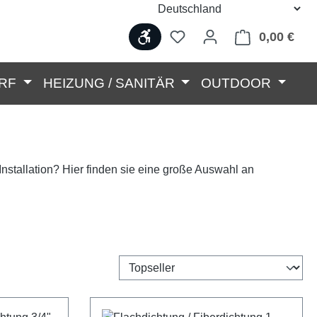
Werkzeugleiste anzeigen
0,00 €
Ware
RF
HEIZUNG / SANITÄR
OUTDOOR
 Installation? Hier finden sie eine große Auswahl an