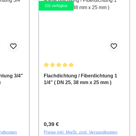
231
verfügbar
ng von 5 von 5 Sternen
Durchschnittliche Bewertung von 5 von 5 
htung 3/4"
Flachdichtung / Fiberdichtung 1
)
1/4" ( DN 25, 38 mm x 25 mm )
Regulärer Preis:
0,39 €
andkosten
Preise inkl. MwSt. zzgl. Versandkosten