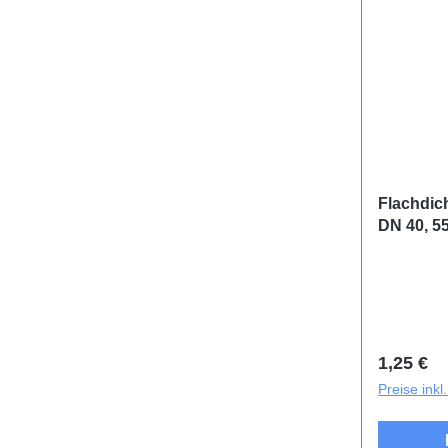
Flachdich
DN 40, 5
Reguläre
1,25 €
Preise ink