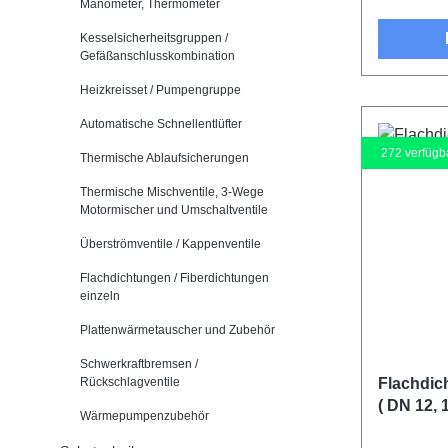
Manometer, Thermometer
Kesselsicherheitsgruppen /
Gefäßanschlusskombination
Heizkreisset / Pumpengruppe
Automatische Schnellentlüfter
272
verfügb
Thermische Ablaufsicherungen
Thermische Mischventile, 3-Wege
Motormischer und Umschaltventile
Überströmventile / Kappenventile
Flachdichtungen / Fiberdichtungen
einzeln
Plattenwärmetauscher und Zubehör
Schwerkraftbremsen /
Rückschlagventile
Flachdich
( DN 12, 
Wärmepumpenzubehör