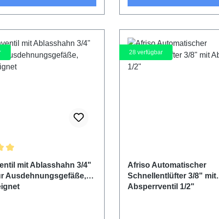
r
28
verfügbar
ittliche Bewertung von 5 von 5 Sternen
ntil mit Ablasshahn 3/4"
Afriso Automatischer
 für Ausdehnungsgefäße,
Schnellentlüfter 3/8" mit
eignet
Absperrventil 1/2"