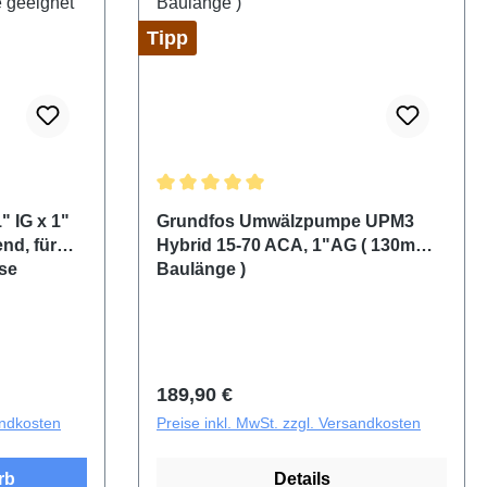
Tipp
ng von 5 von 5 Sternen
Durchschnittliche Bewertung von 5 von 5 
" IG x 1"
Grundfos Umwälzpumpe UPM3
nd, für
Hybrid 15-70 ACA, 1"AG ( 130mm
se
Baulänge )
Regulärer Preis:
189,90 €
andkosten
Preise inkl. MwSt. zzgl. Versandkosten
rb
Details