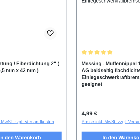
Durchschnittliche Bewertu
tung / Fiberdichtung 2" (
Messing - Muffennippel 1
5,5 mm x 42 mm )
AG beidseitig flachdichte
Einlegeschwerkraftbrem
geeignet
r Preis:
Regulärer Preis:
4,99 €
l. MwSt. zzgl. Versandkosten
Preise inkl. MwSt. zzgl. Vers
In den Warenkorb
In den Warenko