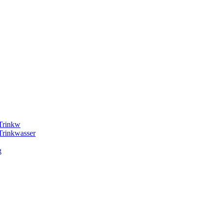
 Trinkw
Trinkwasser
g