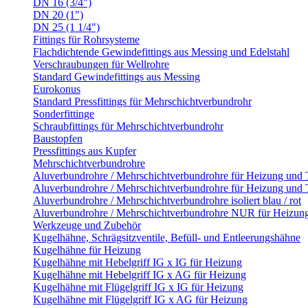
DN 16 (3/4")
DN 20 (1")
DN 25 (1 1/4")
Fittings für Rohrsysteme
Flachdichtende Gewindefittings aus Messing und Edelstahl
Verschraubungen für Wellrohre
Standard Gewindefittings aus Messing
Eurokonus
Standard Pressfittings für Mehrschichtverbundrohr
Sonderfittinge
Schraubfittings für Mehrschichtverbundrohr
Baustopfen
Pressfittings aus Kupfer
Mehrschichtverbundrohre
Aluverbundrohre / Mehrschichtverbundrohre für Heizung und
Aluverbundrohre / Mehrschichtverbundrohre für Heizung und 
Aluverbundrohre / Mehrschichtverbundrohre isoliert blau / rot
Aluverbundrohre / Mehrschichtverbundrohre NUR für Heizun
Werkzeuge und Zubehör
Kugelhähne, Schrägsitzventile, Befüll- und Entleerungshähne
Kugelhähne für Heizung
Kugelhähne mit Hebelgriff IG x IG für Heizung
Kugelhähne mit Hebelgriff IG x AG für Heizung
Kugelhähne mit Flügelgriff IG x IG für Heizung
Kugelhähne mit Flügelgriff IG x AG für Heizung