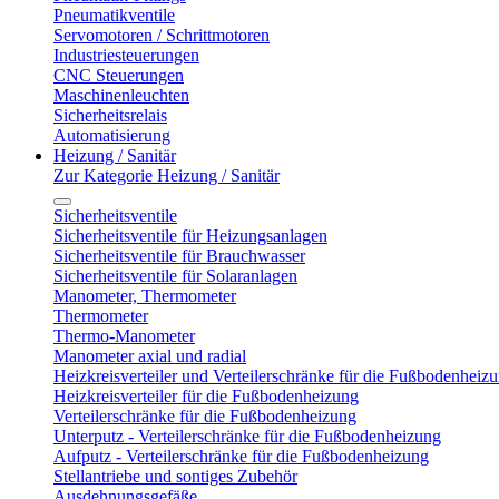
Pneumatikventile
Servomotoren / Schrittmotoren
Industriesteuerungen
CNC Steuerungen
Maschinenleuchten
Sicherheitsrelais
Automatisierung
Heizung / Sanitär
Zur Kategorie Heizung / Sanitär
Sicherheitsventile
Sicherheitsventile für Heizungsanlagen
Sicherheitsventile für Brauchwasser
Sicherheitsventile für Solaranlagen
Manometer, Thermometer
Thermometer
Thermo-Manometer
Manometer axial und radial
Heizkreisverteiler und Verteilerschränke für die Fußbodenheiz
Heizkreisverteiler für die Fußbodenheizung
Verteilerschränke für die Fußbodenheizung
Unterputz - Verteilerschränke für die Fußbodenheizung
Aufputz - Verteilerschränke für die Fußbodenheizung
Stellantriebe und sontiges Zubehör
Ausdehnungsgefäße