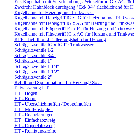
Eck Kugelhahn mit Verschraubung - Winkelform IG x AG für
Zweirohr Hahnblock durchgang / Eck 3/4" flachdichtend für 
Kugelhähne für Heizung und Trinkwasser
Kugelhähne mit Hebelgriff IG x IG für Heizung und Trinkwass
Kugelhähne mit Hebelgriff IG x AG für Heizung und Trinkwas
Kugelhähne mit Flügelgriff IG x IG für Heizung und Trinkwas
Kugelhähne mit Flügelgriff IG x AG für Heizung und Trinkwa
KFE - Befüll- und Entleerungshahn für Heizung
Schrägsitzventile IG x IG für Trinkwasser
Schrägsitzventile 1/2"
Schrägsitzventile 3/4"
Schrägsitzventile 1"
Schrägsitzventile 1 1/4"
Schrägsitzventile 1 1/2"
Schrägsitzventile 2"
Befüll- und Spülarmaturen für Heizung / Solar
Entwässerung HT
HT - Bögen
HT - Rohre
HT - Überschiebmuffen / Doppelmuffen
HT - Muffenstopfen
HT - Reduzierungen
HT - Einfachabzweig
HT - Doppelabzweig
HT - Reinigungsrohre