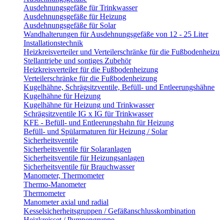
Ausdehnungsgefäße für Trinkwasser
Ausdehnungsgefäße für Heizung
Ausdehnungsgefäße für Solar
Wandhalterungen für Ausdehnungsgefäße von 12 - 25 Liter
Installationstechnik
Heizkreisverteiler und Verteilerschränke für die Fußbodenheiz
Stellantriebe und sontiges Zubehör
Heizkreisverteiler für die Fußbodenheizung
Verteilerschränke für die Fußbodenheizung
Kugelhähne, Schrägsitzventile, Befüll- und Entleerungshähne
Kugelhähne für Heizung
Kugelhähne für Heizung und Trinkwasser
Schrägsitzventile IG x IG für Trinkwasser
KFE - Befüll- und Entleerungshahn für Heizung
Befüll- und Spülarmaturen für Heizung / Solar
Sicherheitsventile
Sicherheitsventile für Solaranlagen
Sicherheitsventile für Heizungsanlagen
Sicherheitsventile für Brauchwasser
Manometer, Thermometer
Thermo-Manometer
Thermometer
Manometer axial und radial
Kesselsicherheitsgruppen / Gefäßanschlusskombination
Heizkreisset / Pumpengruppe