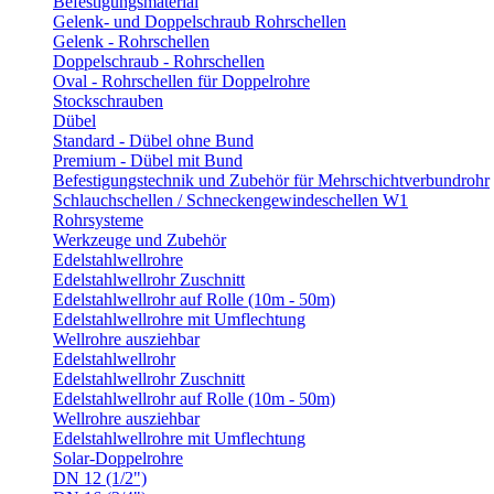
Befestigungsmaterial
Gelenk- und Doppelschraub Rohrschellen
Gelenk - Rohrschellen
Doppelschraub - Rohrschellen
Oval - Rohrschellen für Doppelrohre
Stockschrauben
Dübel
Standard - Dübel ohne Bund
Premium - Dübel mit Bund
Befestigungstechnik und Zubehör für Mehrschichtverbundrohr
Schlauchschellen / Schneckengewindeschellen W1
Rohrsysteme
Werkzeuge und Zubehör
Edelstahlwellrohre
Edelstahlwellrohr Zuschnitt
Edelstahlwellrohr auf Rolle (10m - 50m)
Edelstahlwellrohre mit Umflechtung
Wellrohre ausziehbar
Edelstahlwellrohr
Edelstahlwellrohr Zuschnitt
Edelstahlwellrohr auf Rolle (10m - 50m)
Wellrohre ausziehbar
Edelstahlwellrohre mit Umflechtung
Solar-Doppelrohre
DN 12 (1/2")