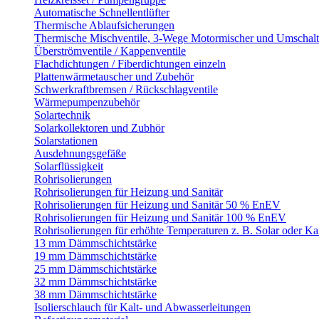
Automatische Schnellentlüfter
Thermische Ablaufsicherungen
Thermische Mischventile, 3-Wege Motormischer und Umschalt
Überströmventile / Kappenventile
Flachdichtungen / Fiberdichtungen einzeln
Plattenwärmetauscher und Zubehör
Schwerkraftbremsen / Rückschlagventile
Wärmepumpenzubehör
Solartechnik
Solarkollektoren und Zubhör
Solarstationen
Ausdehnungsgefäße
Solarflüssigkeit
Rohrisolierungen
Rohrisolierungen für Heizung und Sanitär
Rohrisolierungen für Heizung und Sanitär 50 % EnEV
Rohrisolierungen für Heizung und Sanitär 100 % EnEV
Rohrisolierungen für erhöhte Temperaturen z. B. Solar oder K
13 mm Dämmschichtstärke
19 mm Dämmschichtstärke
25 mm Dämmschichtstärke
32 mm Dämmschichtstärke
38 mm Dämmschichtstärke
Isolierschlauch für Kalt- und Abwasserleitungen