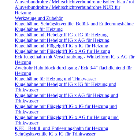
Aluverbundrohre / Mehrschichtverbundrohre isoliert blau / rot
Aluverbundrohre / Mehrschichtverbundrohre NUR für
Heizung
Werkzeuge und Zubehör
Kugelhähne, Schrägsitzventile, Befüll- und Entleerungshähne
Kugelhähne für Heizung
Kugelhähne mit Hebelgriff IG x IG für Heizung
Kugelhähne mit Hebelgriff IG x AG für Heizung
Kugelhähne mit Flügelgriff IG x IG für Heizung
Kugelhähne mit Flügelgriff IG x AG für Heizung
Eck Kugelhahn mit Verschraubung - Winkelform IG x AG für
Heizung
Zweirohr Hahnblock durchgang / Eck 3/4" flachdichtend für
Heizung
Kugelhähne für Heizung und Trinkwasser
Kugelhähne mit Hebelgriff IG x IG für Heizung und
Trinkwasser
Kugelhähne mit Hebelgriff IG x AG für Heizung und
Trinkwasser
Kugelhähne mit Flügelgriff IG x IG für Heizung und
Trinkwasser
Kugelhähne mit Flügelgriff IG x AG für Heizung und
Trinkwasser
KFE - Befüll- und Entleerungshahn für Heizung
Schrägsitzventile IG x IG für Trinkwasser