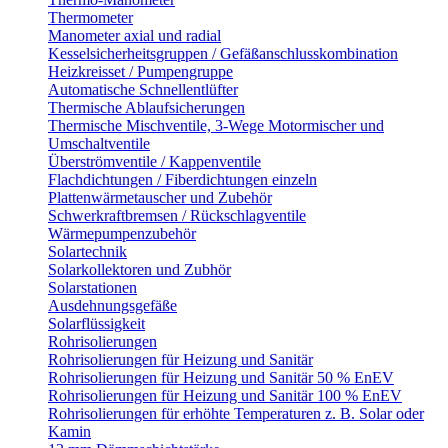
Thermometer
Manometer axial und radial
Kesselsicherheitsgruppen / Gefäßanschlusskombination
Heizkreisset / Pumpengruppe
Automatische Schnellentlüfter
Thermische Ablaufsicherungen
Thermische Mischventile, 3-Wege Motormischer und
Umschaltventile
Überströmventile / Kappenventile
Flachdichtungen / Fiberdichtungen einzeln
Plattenwärmetauscher und Zubehör
Schwerkraftbremsen / Rückschlagventile
Wärmepumpenzubehör
Solartechnik
Solarkollektoren und Zubhör
Solarstationen
Ausdehnungsgefäße
Solarflüssigkeit
Rohrisolierungen
Rohrisolierungen für Heizung und Sanitär
Rohrisolierungen für Heizung und Sanitär 50 % EnEV
Rohrisolierungen für Heizung und Sanitär 100 % EnEV
Rohrisolierungen für erhöhte Temperaturen z. B. Solar oder
Kamin