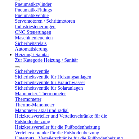
Pneumatikzylinder
Pneumatik-Fittings
Pneumatikventile
Servomotoren / Schrittmotoren
Industriesteuerungen
CNC Steuerungen
Maschinenleuchten
Sicherheitsrelais
Automatisierung
Heizung / Sanitär
Zur Kategorie Heizung / Sanitär
Sicherheitsventile
Sicherheitsventile für Heizungsanlagen
Sicherheitsventile für Brauchwasser
Sicherheitsventile für Solaranlagen
Manometer, Thermometer
Thermometer
Thermo-Manometer
Manometer axial und radial
Heizkreisverteiler und Verteilerschränke für die
Fußbodenheizung
Heizkreisverteiler für die Fußbodenheizung
Verteilerschränke für die Fußbodenheizung
Unterputz - Verteilerschränke für die Fußbodenheizung