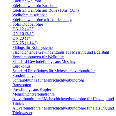
Edelstahlwellrohr
Edelstahlwellrohr Zuschnitt
Edelstahlwellrohr auf Rolle (10m - 50m)
Wellrohre ausziehbar
Edelstahlwellrohre mit Umflechtung
Solar-Doppelrohre
DN 12 (1/2")
DN 16 (3/4")
DN 20 (1")
DN 25 (1 1/4")
Fittings für Rohrsysteme
Flachdichtende Gewindefittings aus Messing und Edelstahl
Verschraubungen für Wellrohre
Standard Gewindefittings aus Messing
Eurokonus
Standard Pressfittings für Mehrschichtverbundrohr
Sonderfittinge
Schraubfittings für Mehrschichtverbundrohr
Baustopfen
Pressfittings aus Kupfer
Mehrschichtverbundrohre
Aluverbundrohre / Mehrschichtverbundrohre für Heizung und
Trinkw
Aluverbundrohre / Mehrschichtverbundrohre für Heizung und
Trinkwasser