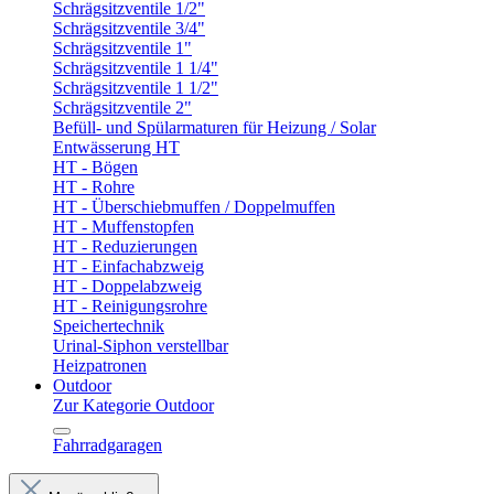
Schrägsitzventile 1/2"
Schrägsitzventile 3/4"
Schrägsitzventile 1"
Schrägsitzventile 1 1/4"
Schrägsitzventile 1 1/2"
Schrägsitzventile 2"
Befüll- und Spülarmaturen für Heizung / Solar
Entwässerung HT
HT - Bögen
HT - Rohre
HT - Überschiebmuffen / Doppelmuffen
HT - Muffenstopfen
HT - Reduzierungen
HT - Einfachabzweig
HT - Doppelabzweig
HT - Reinigungsrohre
Speichertechnik
Urinal-Siphon verstellbar
Heizpatronen
Outdoor
Zur Kategorie Outdoor
Fahrradgaragen