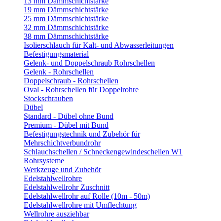
13 mm Dämmschichtstärke
19 mm Dämmschichtstärke
25 mm Dämmschichtstärke
32 mm Dämmschichtstärke
38 mm Dämmschichtstärke
Isolierschlauch für Kalt- und Abwasserleitungen
Befestigungsmaterial
Gelenk- und Doppelschraub Rohrschellen
Gelenk - Rohrschellen
Doppelschraub - Rohrschellen
Oval - Rohrschellen für Doppelrohre
Stockschrauben
Dübel
Standard - Dübel ohne Bund
Premium - Dübel mit Bund
Befestigungstechnik und Zubehör für
Mehrschichtverbundrohr
Schlauchschellen / Schneckengewindeschellen W1
Rohrsysteme
Werkzeuge und Zubehör
Edelstahlwellrohre
Edelstahlwellrohr Zuschnitt
Edelstahlwellrohr auf Rolle (10m - 50m)
Edelstahlwellrohre mit Umflechtung
Wellrohre ausziehbar