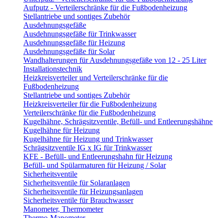
Aufputz - Verteilerschränke für die Fußbodenheizung
Stellantriebe und sontiges Zubehör
Ausdehnungsgefäße
Ausdehnungsgefäße für Trinkwasser
Ausdehnungsgefäße für Heizung
Ausdehnungsgefäße für Solar
Wandhalterungen für Ausdehnungsgefäße von 12 - 25 Liter
Installationstechnik
Heizkreisverteiler und Verteilerschränke für die
Fußbodenheizung
Stellantriebe und sontiges Zubehör
Heizkreisverteiler für die Fußbodenheizung
Verteilerschränke für die Fußbodenheizung
Kugelhähne, Schrägsitzventile, Befüll- und Entleerungshähne
Kugelhähne für Heizung
Kugelhähne für Heizung und Trinkwasser
Schrägsitzventile IG x IG für Trinkwasser
KFE - Befüll- und Entleerungshahn für Heizung
Befüll- und Spülarmaturen für Heizung / Solar
Sicherheitsventile
Sicherheitsventile für Solaranlagen
Sicherheitsventile für Heizungsanlagen
Sicherheitsventile für Brauchwasser
Manometer, Thermometer
Thermo-Manometer