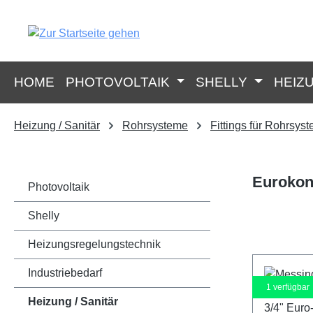
springen
Zur Hauptnavigation springen
HOME
PHOTOVOLTAIK
SHELLY
HEIZ
Heizung / Sanitär
Rohrsysteme
Fittings für Rohrsys
Euroko
Photovoltaik
Shelly
Heizungsregelungstechnik
Industriebedarf
1
verfügbar
Heizung / Sanitär