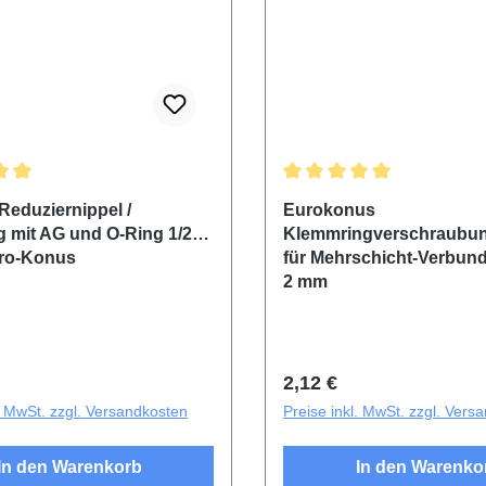
ittliche Bewertung von 5 von 5 Sternen
Durchschnittliche Bewertu
Reduziernippel /
Eurokonus
 mit AG und O-Ring 1/2"
Klemmringverschraubung 
uro-Konus
für Mehrschicht-Verbund
2 mm
r Preis:
Regulärer Preis:
2,12 €
l. MwSt. zzgl. Versandkosten
Preise inkl. MwSt. zzgl. Vers
In den Warenkorb
In den Warenko