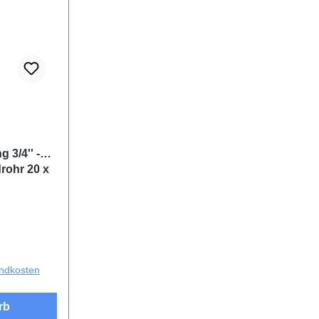
ng von 5 von 5 Sternen
3/4'' -
rohr 20 x
andkosten
rb