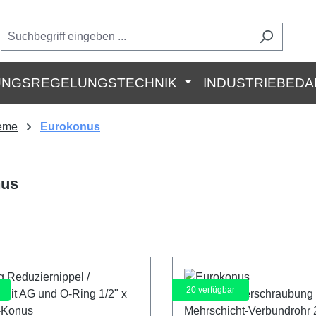
UNGSREGELUNGSTECHNIK
INDUSTRIEBEDA
teme
Eurokonus
nus
20
verfügbar