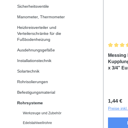
Sicherheitsventile
Manometer, Thermometer
Heizkreisverteiler und
Verteilerschränke für die
Fußbodenheizung
Ausdehnungsgefäße
Durchschn
Messing 
Installationstechnik
Kupplung
x 3/4" E
Solartechnik
Rohrisolierungen
Befestigungsmaterial
Reguläre
1,44 €
Rohrsysteme
Preise ink
Werkzeuge und Zubehör
Edelstahlwellrohre