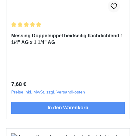
Durchschnittliche Bewertung von 5 von 5 Sternen
Messing Doppelnippel beidseitig flachdichtend 1
1/4" AG x 1 1/4" AG
Regulärer Preis:
7,68 €
Preise inkl. MwSt. zzgl. Versandkosten
In den Warenkorb