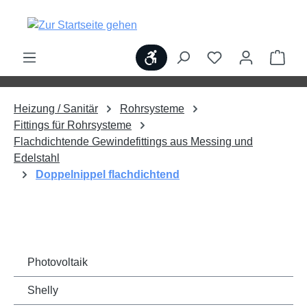
alt springen
Werkzeugleiste anzeigen
Ware
Heizung / Sanitär
Rohrsysteme
Fittings für Rohrsysteme
Flachdichtende Gewindefittings aus Messing und
Edelstahl
Doppelnippel flachdichtend
Photovoltaik
Shelly