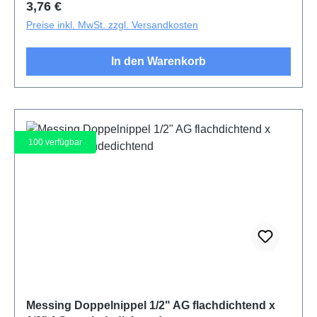
Regulärer Preis:
3,76 €
Preise inkl. MwSt. zzgl. Versandkosten
In den Warenkorb
100
verfügbar
Messing Doppelnippel 1/2" AG flachdichtend x