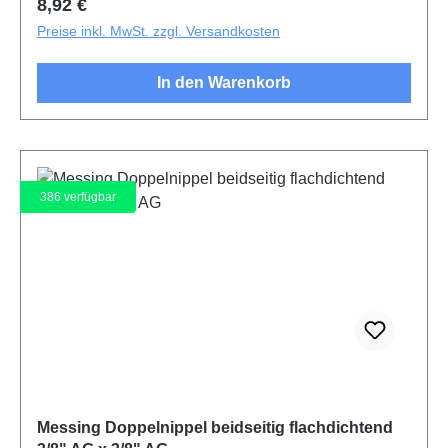
Regulärer Preis:
8,92 €
Preise inkl. MwSt. zzgl. Versandkosten
In den Warenkorb
386
verfügbar
Messing Doppelnippel beidseitig flachdichtend