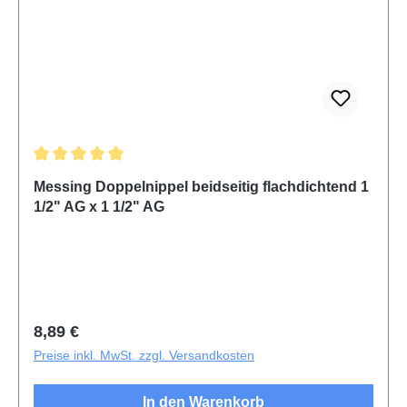
Durchschnittliche Bewertung von 5 von 5 Sternen
Messing Doppelnippel beidseitig flachdichtend 1
1/2" AG x 1 1/2" AG
Regulärer Preis:
8,89 €
Preise inkl. MwSt. zzgl. Versandkosten
In den Warenkorb