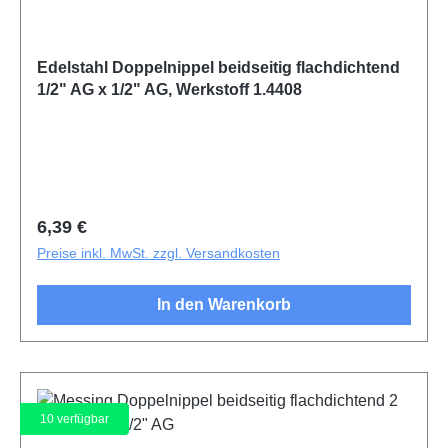
Edelstahl Doppelnippel beidseitig flachdichtend
1/2" AG x 1/2" AG, Werkstoff 1.4408
Regulärer Preis:
6,39 €
Preise inkl. MwSt. zzgl. Versandkosten
In den Warenkorb
10
verfügbar