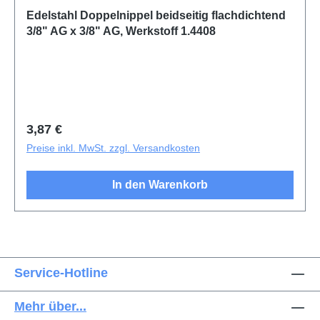
Edelstahl Doppelnippel beidseitig flachdichtend
3/8" AG x 3/8" AG, Werkstoff 1.4408
Regulärer Preis:
3,87 €
Preise inkl. MwSt. zzgl. Versandkosten
In den Warenkorb
Service-Hotline
Mehr über...