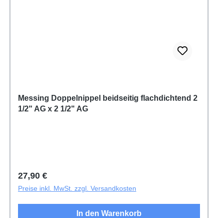
Messing Doppelnippel beidseitig flachdichtend 2
1/2" AG x 2 1/2" AG
Regulärer Preis:
27,90 €
Preise inkl. MwSt. zzgl. Versandkosten
In den Warenkorb