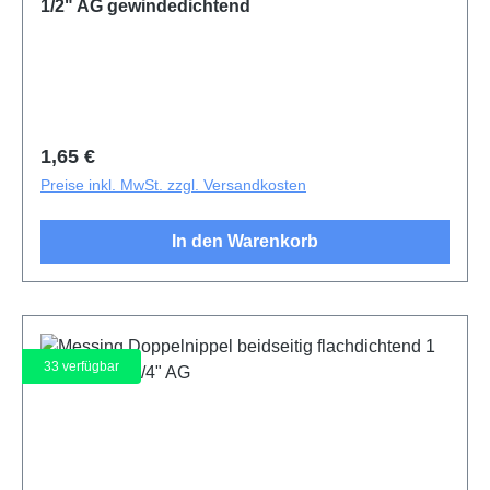
1/2" AG gewindedichtend
Regulärer Preis:
1,65 €
Preise inkl. MwSt. zzgl. Versandkosten
In den Warenkorb
33
verfügbar