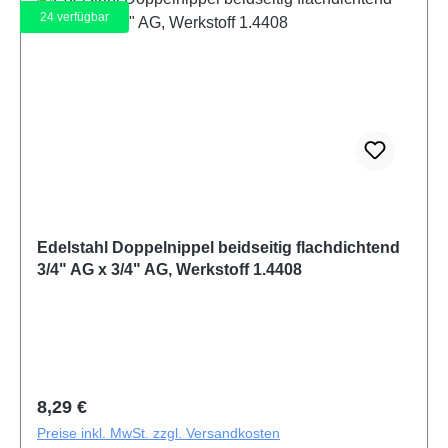
24
verfügbar
Edelstahl Doppelnippel beidseitig flachdichtend
3/4" AG x 3/4" AG, Werkstoff 1.4408
Regulärer Preis:
8,29 €
Preise inkl. MwSt. zzgl. Versandkosten