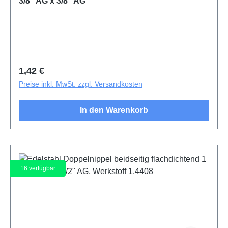
3/8" AG x 3/8" AG
Regulärer Preis:
1,42 €
Preise inkl. MwSt. zzgl. Versandkosten
In den Warenkorb
16
verfügbar