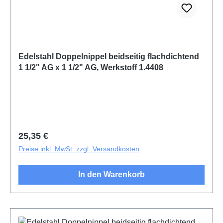
Edelstahl Doppelnippel beidseitig flachdichtend
1 1/2" AG x 1 1/2" AG, Werkstoff 1.4408
Regulärer Preis:
25,35 €
Preise inkl. MwSt. zzgl. Versandkosten
In den Warenkorb