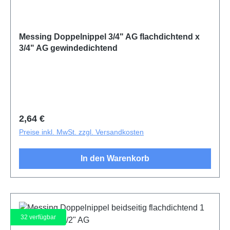
Messing Doppelnippel 3/4" AG flachdichtend x
3/4" AG gewindedichtend
Regulärer Preis:
2,64 €
Preise inkl. MwSt. zzgl. Versandkosten
In den Warenkorb
32
verfügbar