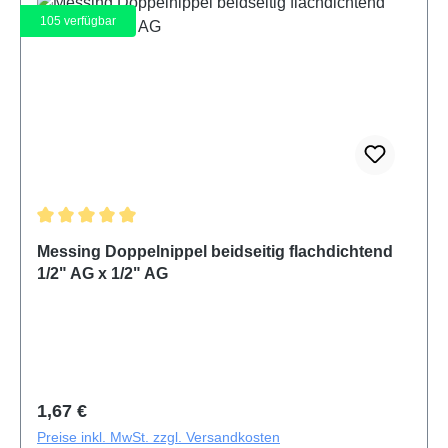
105
verfügbar
Durchschnittliche Bewertung von 5 von 5 Sternen
Messing Doppelnippel beidseitig flachdichtend
1/2" AG x 1/2" AG
Regulärer Preis:
1,67 €
Preise inkl. MwSt. zzgl. Versandkosten