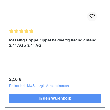
Durchschnittliche Bewertung von 5 von 5 Sternen
Messing Doppelnippel beidseitig flachdichtend
3/4" AG x 3/4" AG
Regulärer Preis:
2,16 €
Preise inkl. MwSt. zzgl. Versandkosten
In den Warenkorb