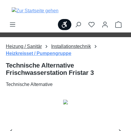
alt springen
Werkzeugleiste anzeigen
Ware
Heizung / Sanitär
Installationstechnik
Heizkreisset / Pumpengruppe
Technische Alternative
Frischwasserstation Fristar 3
Technische Alternative
Bildergalerie überspringen