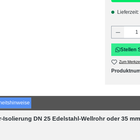
Lieferzeit:
Produkt 
Stellen 
Zum Merkzet
Produktnu
heitshinweise
ar-Isolierung DN 25 Edelstahl-Wellrohr oder 35 