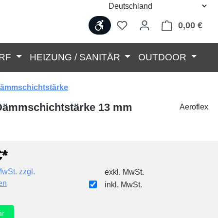
Werkzeugleiste anzeigen
0,00 €
Ware
RF
HEIZUNG / SANITÄR
OUTDOOR
ämmschichtstärke
, Dämmschichtstärke 13 mm
Aeroflex
€*
MwSt. zzgl.
exkl. MwSt.
en
inkl. MwSt.
ar