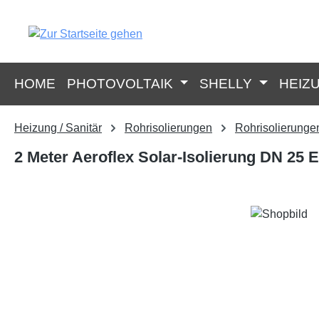
springen
Zur Hauptnavigation springen
HOME
PHOTOVOLTAIK
SHELLY
HEIZ
Heizung / Sanitär
Rohrisolierungen
Rohrisolierungen
2 Meter Aeroflex Solar-Isolierung DN 25
Bildergalerie überspringen