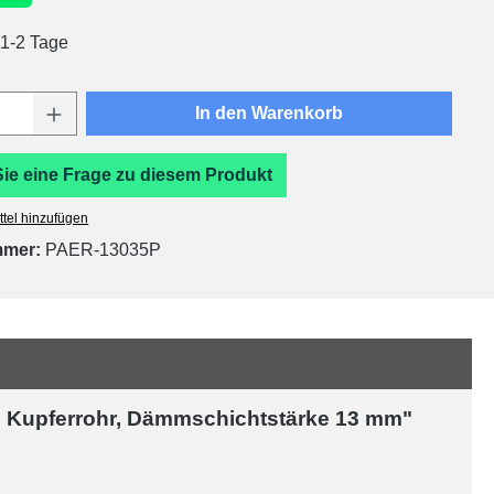
 1-2 Tage
Anzahl: Gib den gewünschten Wert ein oder
In den Warenkorb
Sie eine Frage zu diesem Produkt
tel hinzufügen
mmer:
PAER-13035P
mm Kupferrohr, Dämmschichtstärke 13 mm"