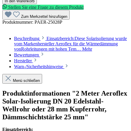
In den Warenkorb
Stellen Sie eine Frage zu diesem Produkt
Zum Merkzettel hinzufügen
Produktnummer:
PAER-25028P
Beschreibung
Einsatzbereich:Diese Solarisolierung wurde
vom Markenhersteller Aeroflex für die Wärmedämmung
vonRohrleitungen mit hohen Tem…
Mehr
Bewertungen
Hersteller
Warn-/Sicherheitshinweise
Menü schließen
Produktinformationen "2 Meter Aeroflex
Solar-Isolierung DN 20 Edelstahl-
Wellrohr oder 28 mm Kupferrohr,
Dämmschichtstärke 25 mm"
Einsatzbereich: