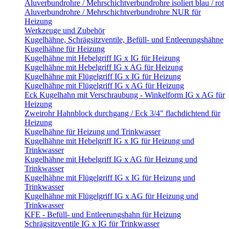
Aluverbundrohre / Mehrschichtverbundrohre isoliert blau / rot
Aluverbundrohre / Mehrschichtverbundrohre NUR für
Heizung
Werkzeuge und Zubehör
Kugelhähne, Schrägsitzventile, Befüll- und Entleerungshähne
Kugelhähne für Heizung
Kugelhähne mit Hebelgriff IG x IG für Heizung
Kugelhähne mit Hebelgriff IG x AG für Heizung
Kugelhähne mit Flügelgriff IG x IG für Heizung
Kugelhähne mit Flügelgriff IG x AG für Heizung
Eck Kugelhahn mit Verschraubung - Winkelform IG x AG für
Heizung
Zweirohr Hahnblock durchgang / Eck 3/4" flachdichtend für
Heizung
Kugelhähne für Heizung und Trinkwasser
Kugelhähne mit Hebelgriff IG x IG für Heizung und
Trinkwasser
Kugelhähne mit Hebelgriff IG x AG für Heizung und
Trinkwasser
Kugelhähne mit Flügelgriff IG x IG für Heizung und
Trinkwasser
Kugelhähne mit Flügelgriff IG x AG für Heizung und
Trinkwasser
KFE - Befüll- und Entleerungshahn für Heizung
Schrägsitzventile IG x IG für Trinkwasser