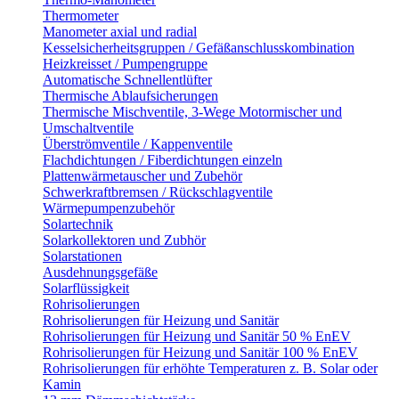
Thermometer
Manometer axial und radial
Kesselsicherheitsgruppen / Gefäßanschlusskombination
Heizkreisset / Pumpengruppe
Automatische Schnellentlüfter
Thermische Ablaufsicherungen
Thermische Mischventile, 3-Wege Motormischer und
Umschaltventile
Überströmventile / Kappenventile
Flachdichtungen / Fiberdichtungen einzeln
Plattenwärmetauscher und Zubehör
Schwerkraftbremsen / Rückschlagventile
Wärmepumpenzubehör
Solartechnik
Solarkollektoren und Zubhör
Solarstationen
Ausdehnungsgefäße
Solarflüssigkeit
Rohrisolierungen
Rohrisolierungen für Heizung und Sanitär
Rohrisolierungen für Heizung und Sanitär 50 % EnEV
Rohrisolierungen für Heizung und Sanitär 100 % EnEV
Rohrisolierungen für erhöhte Temperaturen z. B. Solar oder
Kamin