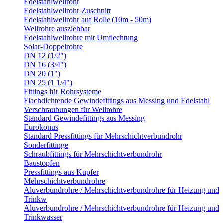
Edelstahlwellrohr
Edelstahlwellrohr Zuschnitt
Edelstahlwellrohr auf Rolle (10m - 50m)
Wellrohre ausziehbar
Edelstahlwellrohre mit Umflechtung
Solar-Doppelrohre
DN 12 (1/2")
DN 16 (3/4")
DN 20 (1")
DN 25 (1 1/4")
Fittings für Rohrsysteme
Flachdichtende Gewindefittings aus Messing und Edelstahl
Verschraubungen für Wellrohre
Standard Gewindefittings aus Messing
Eurokonus
Standard Pressfittings für Mehrschichtverbundrohr
Sonderfittinge
Schraubfittings für Mehrschichtverbundrohr
Baustopfen
Pressfittings aus Kupfer
Mehrschichtverbundrohre
Aluverbundrohre / Mehrschichtverbundrohre für Heizung und
Trinkw
Aluverbundrohre / Mehrschichtverbundrohre für Heizung und
Trinkwasser