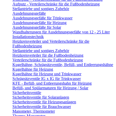
Aufputz - Verteilerschränke für die Fußbodenheizung
Stellantriebe und sontiges Zubehör
Ausdehnungsgefäße
Ausdehnungsgefäße für Trinkwasser
Ausdehnungsgefäße für Heizung
Ausdehnungsgefäße für Solar
Wandhalterungen für Ausdehnungsgefäße von 12 - 25 Liter
Installationstechnik
Heizkreisverteiler und Verteilerschränke für die
Fußbodenheizung
Stellantriebe und sontiges Zubehör
Heizkreisverteiler für die Fußbodenheizung
Verteilerschränke für die Fußbodenheizung
Kugelhähne, Schrägsitzventile, Befüll- und Entleerungshähne
Kugelhähne für Heizung
Kugelhähne für Heizung und Trinkwasser
Schrägsitzventile IG x IG für Trinkwasser
KFE - Befüll- und Entleerungshahn für Heizung
Befüll- und Spülarmaturen für Heizung / Solar
Sicherheitsventile
Sicherheitsventile für Solaranlagen
Sicherheitsventile für Heizungsanlagen
Sicherheitsventile für Brauchwasser
Manometer, Thermometer
Thermo-Manometer