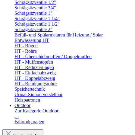
Schrägsitzventile 1/2"
Schrägsitzventile 3/4"
Schrägsitzventile 1"
Schrägsitzventile 1 1/4"
Schrägsitzventile 1 1/2"
Schrägsitzventile 2"
Befüll- und Spülarmaturen für Heizung / Solar
Entwässerung HT
HT - Bögen
HT - Rohre
HT - Überschiebmuffen / Doppelmuffen
HT - Muffenstopfen
HT - Reduzierungen
HT - Einfachabzweig
HT - Doppelabzweig
HT - Reinigungsrohre
Speichertechnik
Urinal-Siphon verstellbar
Heizpatronen
Outdoor
Zur Kategorie Outdoor
Fahrradgaragen