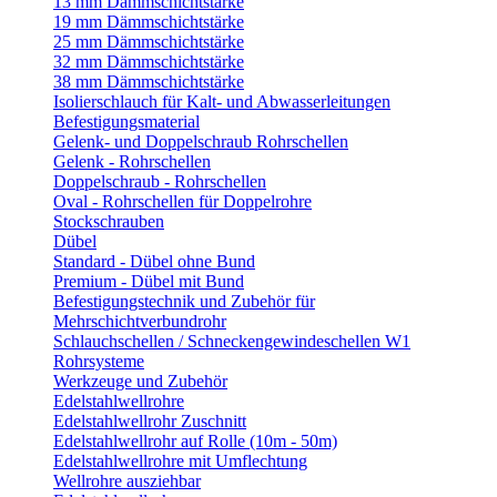
13 mm Dämmschichtstärke
19 mm Dämmschichtstärke
25 mm Dämmschichtstärke
32 mm Dämmschichtstärke
38 mm Dämmschichtstärke
Isolierschlauch für Kalt- und Abwasserleitungen
Befestigungsmaterial
Gelenk- und Doppelschraub Rohrschellen
Gelenk - Rohrschellen
Doppelschraub - Rohrschellen
Oval - Rohrschellen für Doppelrohre
Stockschrauben
Dübel
Standard - Dübel ohne Bund
Premium - Dübel mit Bund
Befestigungstechnik und Zubehör für
Mehrschichtverbundrohr
Schlauchschellen / Schneckengewindeschellen W1
Rohrsysteme
Werkzeuge und Zubehör
Edelstahlwellrohre
Edelstahlwellrohr Zuschnitt
Edelstahlwellrohr auf Rolle (10m - 50m)
Edelstahlwellrohre mit Umflechtung
Wellrohre ausziehbar